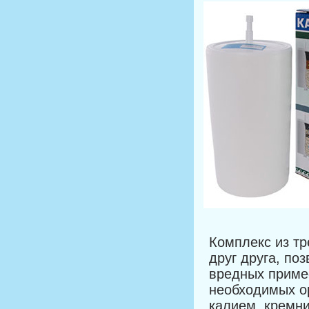
Комплекс из т
друг друга, по
вредных приме
необходимых о
калием, кремн