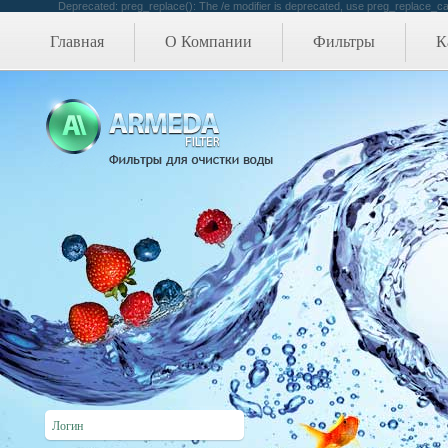
Deprecated: preg_replace(): The /e modifier is deprecated, use preg_replace_cal
Главная
О Компании
Фильтры
К