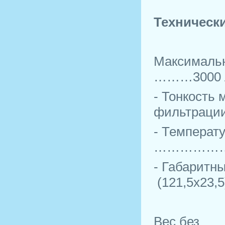
Техническ
Максималь
………3000 л 
- Тонкость
фильтра
- Температ
………………
- Габаритн
(121,5х23,
Вес без