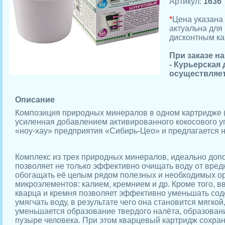
Артикул:
1636
*
Цена указана 
актуальна для 
дисконтным ка
При заказе н
- Курьерская
осуществляет
Описание
Композиция природных минералов в одном картридже (ц
усиленная добавлением активированного кокосового у
«ноу-хау» предприятия «Сибирь-Цео» и предлагается 
Комплекс из трех природных минералов, идеально доп
позволяет не только эффективно очищать воду от вред
обогащать её целым рядом полезных и необходимых ор
микроэлементов: калием, кремнием и др. Кроме того, в
кварца и кремня позволяет эффективно уменьшать соде
умягчать воду, в результате чего она становится мягко
уменьшается образование твердого налёта, образовани
пузыре человека. При этом кварцевый картридж сохра