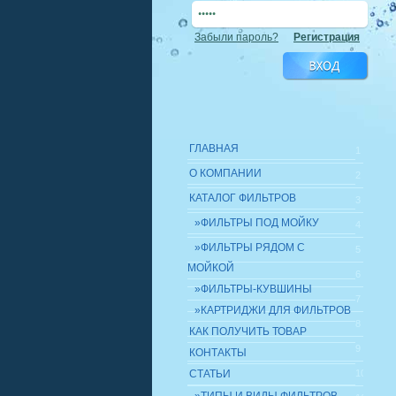
Забыли пароль?
Регистрация
ГЛАВНАЯ
1
О КОМПАНИИ
2
КАТАЛОГ ФИЛЬТРОВ
3
»ФИЛЬТРЫ ПОД МОЙКУ
4
»ФИЛЬТРЫ РЯДОМ С
5
МОЙКОЙ
6
»ФИЛЬТРЫ-КУВШИНЫ
7
»КАРТРИДЖИ ДЛЯ ФИЛЬТРОВ
8
КАК ПОЛУЧИТЬ ТОВАР
9
КОНТАКТЫ
СТАТЬИ
10