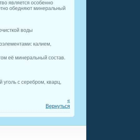
тво является особенно
метно обедняют минеральный
очисткой воды
оэлементами: калием,
том её минеральный состав.
уголь с серебром, кварц,
«
Вернуться