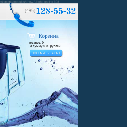
ml/engine/modules/show.full.php on line 308
Корзина
товаров:
0
на сумму
0.00
рублей