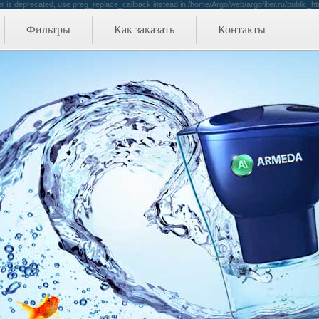
r is deprecated, use preg_replace_callback instead in /home/Argo/web/argofilter.ru/public_ht
Фильтры
Как заказать
Контакты