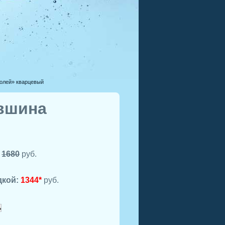
олей» кварцевый
вшина
:
1680
руб.
дкой:
1344*
руб.