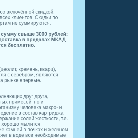
со включённой скидкой,
всех клиентов. Скидки по
ртам не суммируются.
а сумму свыше 3000 рублей:
 доставка в пределах МКАД
ся бесплатно.
еолит, кремень, кварц),
гля с серебром, являются
на рынке впервые.
олняющих друг друга,
ных примесей, но и
ганизму человека макро- и
ведение в состав картриджа
ржание солей жесткости, т.е.
й, хорошо мылится,
е камней в почках и желчном
няет в воде все необходимые