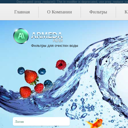
Deprecated: preg_replace(): The /e modifier is deprecated, use preg_replace_cal
Главная
О Компании
Фильтры
К