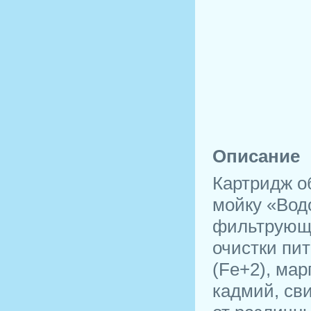
Описание
Картридж о
мойку «Вод
фильтрующи
очистки пи
(Fe+2), мар
кадмий, св