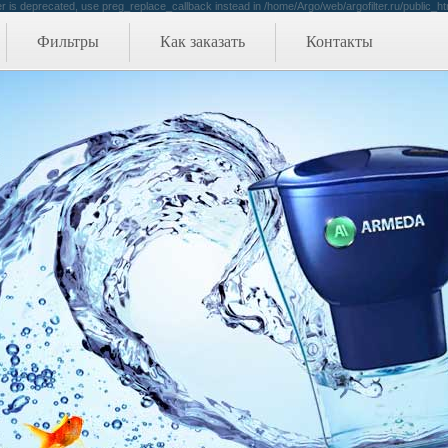
r is deprecated, use preg_replace_callback instead in /home/Argo/web/argofilter.ru/public_ht
Фильтры
Как заказать
Контакты