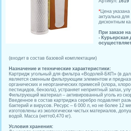
Артикул:
1619
*
Цена указана 
актуальна для 
дисконтным ка
При заказе н
- Курьерская
осуществляет
(входит в состав базовой комплектации)
Назначение и технические характеристики:
Картридж угольный для фильтра «Водолей-БКП» (в да
является сменным фильтрующим элементом и предназ
органических и неорганических примесей (хлора, хлор
пестицидов, бензола), устраняет неприятный запах, ул
Фильтрующий материал – активированный уголь из ско
Введенное в состав картриджа серебро подавляет ра
бактерий и вирусов. Ресурс – 6 000 л, но не более 12 
изготовлены из экологически чистых материалов, допущ
водой. Масса (нетто0,470 кг).
Условия хранения: