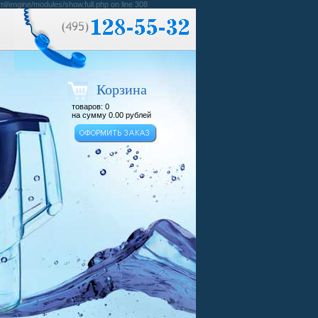
ml/engine/modules/show.full.php on line 308
Корзина
товаров:
0
на сумму
0.00
рублей