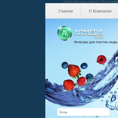
Deprecated: preg_replace(): The /e modifie
Главная
О Компании