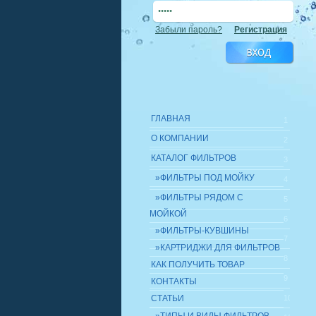
Забыли пароль?
Регистрация
ГЛАВНАЯ
1
О КОМПАНИИ
2
КАТАЛОГ ФИЛЬТРОВ
3
»ФИЛЬТРЫ ПОД МОЙКУ
4
»ФИЛЬТРЫ РЯДОМ С
5
МОЙКОЙ
6
»ФИЛЬТРЫ-КУВШИНЫ
7
»КАРТРИДЖИ ДЛЯ ФИЛЬТРОВ
8
КАК ПОЛУЧИТЬ ТОВАР
9
КОНТАКТЫ
СТАТЬИ
10