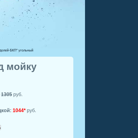
одолей-БКП" угольный
д мойку
:
1305
руб.
дкой:
1044*
руб.